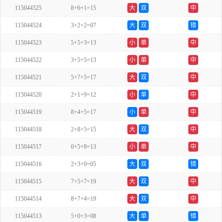
115044525
8+6+1=15
大
双
中
115044524
3+2+2=07
大
双
错
115044523
5+5+3=13
小
单
中
115044522
3+5+5=13
小
单
中
115044521
5+7+5=17
大
双
中
115044520
2+1+9=12
小
单
中
115044519
8+4+5=17
小
单
中
115044518
2+8+5=15
大
双
中
115044517
0+5+8=13
小
单
中
115044516
2+3+0=05
大
双
错
115044515
7+5+7=19
大
双
中
115044514
8+7+4=19
大
双
中
115044513
5+0+3=08
大
单
错