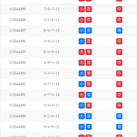
115044499
7+0+5=12
小
双
中
115044498
5+1+6=12
小
双
中
115044497
8+4+7=19
小
双
错
115044496
3+9+2=14
小
双
中
115044495
8+4+9=21
大
单
中
115044494
4+9+5=18
大
双
中
115044493
3+3+5=11
大
单
中
115044492
0+7+7=14
小
双
中
115044491
4+7+3=14
大
单
中
115044490
7+6+4=17
小
单
中
115044489
9+2+0=11
大
双
错
115044488
9+4+9=22
小
单
错