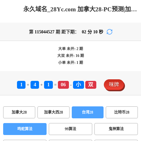
永久域名_28Yc.com 加拿大28-PC预测|加拿大pc在线|PC结果在线咪牌|加拿大28在线预测网|专注研究加拿大28大神预测苹果版！
第
115044527
期 距下期：
02
分
10
秒
大单
未开:
2
期
大双
未开:
16
期
小单
未开:
1
期
1
4
1
06
小
双
咪牌
+
+
=
-
加拿大28
加拿大西28
台湾28
比特币28
鸣蛇算法
99算法
鬼神算法