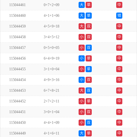
115044461
0+7+2=09
大
单
中
115044460
4+1+1=06
大
单
错
115044459
4+5+9=18
大
双
中
115044458
3+4+5=12
小
双
中
115044457
0+5+0=05
小
双
中
115044456
6+4+9=19
小
单
中
115044455
3+1+0=04
小
单
中
115044454
4+9+3=16
小
双
中
115044453
6+7+8=21
大
双
中
115044452
2+7+2=11
小
单
中
115044451
3+0+1=04
小
双
中
115044450
4+4+1=09
小
双
中
115044449
4+1+6=11
大
单
中