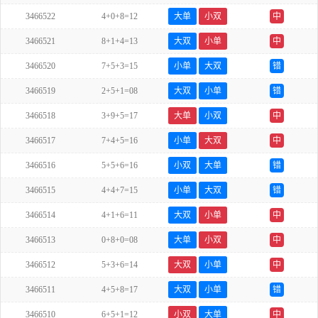
3466522
4+0+8=12
大单
小双
中
3466521
8+1+4=13
大双
小单
中
3466520
7+5+3=15
小单
大双
错
3466519
2+5+1=08
大双
小单
错
3466518
3+9+5=17
大单
小双
中
3466517
7+4+5=16
小单
大双
中
3466516
5+5+6=16
小双
大单
错
3466515
4+4+7=15
小单
大双
错
3466514
4+1+6=11
大双
小单
中
3466513
0+8+0=08
大单
小双
中
3466512
5+3+6=14
大双
小单
中
3466511
4+5+8=17
大双
小单
错
3466510
6+5+1=12
小双
大单
中