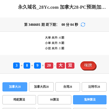
永久域名_28Yc.com 加拿大28-PC预测|加拿大pc在线|PC结果在线咪牌|加拿大28在线预测网|专注研究加拿大28大神预测苹果版！
第
3466601
期 距下期：
00
分
04
秒
大单
未开:
4
期
小单
未开:
9
期
小双
未开:
1
期
3
8
9
20
大
双
咪牌
+
+
=
-
加拿大28
加拿大西28
台湾28
比特币28
鸣蛇算法
99算法
鬼神算法