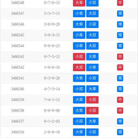
3466548
8+7+0=15
大单
小双
中
3466547
5+3+7=15
小单
大双
错
3466546
3+8+9=20
大单
小双
错
3466545
3+9+3=15
小单
大双
错
3466544
9+8+8=25
小单
大双
错
3466543
0+7+5=12
小双
大单
中
3466542
1+9+6=16
大双
小单
中
3466541
8+3+9=20
大单
小双
错
3466540
4+7+3=14
小双
大单
错
3466539
7+4+1=12
大单
小双
中
3466538
0+6+0=06
大单
小双
中
3466537
0+1+2=03
小双
大单
错
3466536
2+8+8=18
大单
小双
错