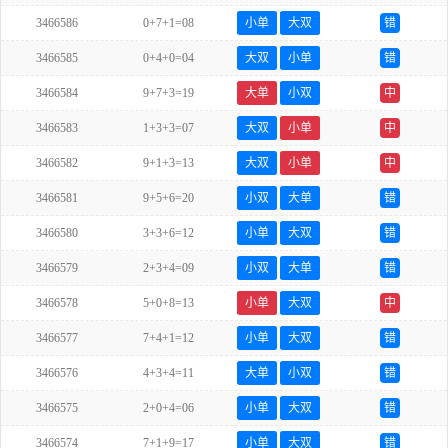
3466586
0+7+1=08
小单
大双
错
3466585
0+4+0=04
大双
小单
错
3466584
9+7+3=19
大单
小双
中
3466583
1+3+3=07
大双
小单
中
3466582
9+1+3=13
大双
小单
中
3466581
9+5+6=20
小双
大单
错
3466580
3+3+6=12
小单
大双
错
3466579
2+3+4=09
小双
大单
错
3466578
5+0+8=13
小单
大双
中
3466577
7+4+1=12
小单
大双
错
3466576
4+3+4=11
大单
小双
错
3466575
2+0+4=06
小单
大双
错
3466574
7+1+9=17
小单
大双
错