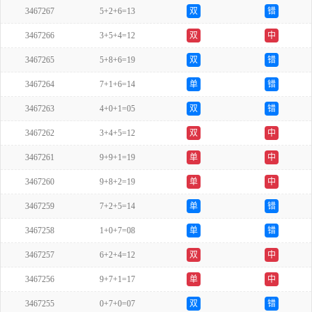
3467267
5+2+6=13
双
错
3467266
3+5+4=12
双
中
3467265
5+8+6=19
双
错
3467264
7+1+6=14
单
错
3467263
4+0+1=05
双
错
3467262
3+4+5=12
双
中
3467261
9+9+1=19
单
中
3467260
9+8+2=19
单
中
3467259
7+2+5=14
单
错
3467258
1+0+7=08
单
错
3467257
6+2+4=12
双
中
3467256
9+7+1=17
单
中
3467255
0+7+0=07
双
错