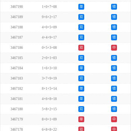
3467190
1+0+7=08
单
错
3467189
9+6+2=17
双
错
3467188
4+0+5=09
双
错
3467187
4+4+9=17
双
错
3467186
0+5+3=08
双
中
3467185
2+0+1=03
双
错
3467184
1+6+3=10
单
错
3467183
3+7+9=19
双
错
3467182
8+1+5=14
单
错
3467181
4+6+8=18
单
错
3467180
5+8+2=15
双
错
3467179
8+0+1=09
单
中
3467178
6+8+8=22
双
中