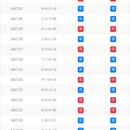
3467241
8+6+2=16
单
错
3467240
3+2+3=08
单
错
3467239
0+1+8=09
单
中
3467238
5+8+1=14
单
错
3467237
9+9+6=24
双
中
3467236
7+7+6=20
单
错
3467235
0+8+6=14
单
错
3467234
9+7+0=16
双
中
3467233
8+0+3=11
双
错
3467232
4+0+0=04
双
中
3467231
0+0+6=06
双
中
3467230
1+8+2=11
双
错