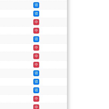
错
错
中
中
错
中
中
中
错
错
错
中
中