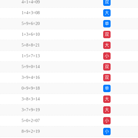
4+1+4=09
双
1+4+3=08
大
5+9+6=20
单
1+3+6=10
双
5+8+8=21
大
1+5+7=13
小
5+9+0=14
双
3+9+4=16
双
0+9+9=18
单
3+8+3=14
大
3+7+9=19
大
5+0+2=07
小
8+9+2=19
小