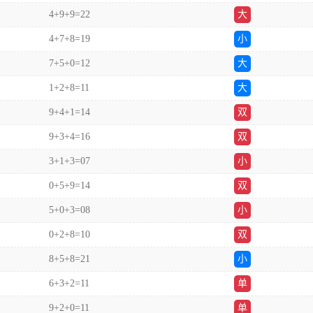
4+9+9=22
大
4+7+8=19
小
7+5+0=12
大
1+2+8=11
大
9+4+1=14
双
9+3+4=16
双
3+1+3=07
小
0+5+9=14
双
5+0+3=08
小
0+2+8=10
双
8+5+8=21
小
6+3+2=11
单
9+2+0=11
单