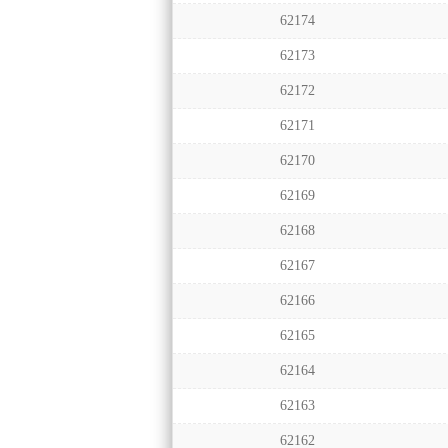
62174
62173
62172
62171
62170
62169
62168
62167
62166
62165
62164
62163
62162