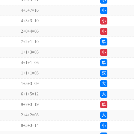
4+5+7=16
小
4+3+3=10
小
2+0+4=06
小
7+2+1=10
单
1+1+3=05
小
4+1+1=06
单
1+1+1=03
双
1+5+3=09
大
6+1+5=12
大
9+7+3=19
单
2+4+2=08
大
8+3+3=14
小