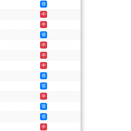
错
中
中
错
中
中
中
错
错
中
错
错
中