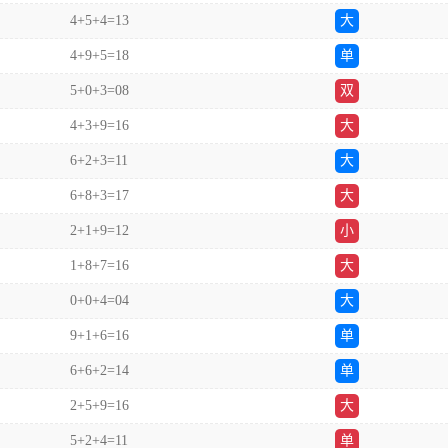
4+5+4=13
大
4+9+5=18
单
5+0+3=08
双
4+3+9=16
大
6+2+3=11
大
6+8+3=17
大
2+1+9=12
小
1+8+7=16
大
0+0+4=04
大
9+1+6=16
单
6+6+2=14
单
2+5+9=16
大
5+2+4=11
单