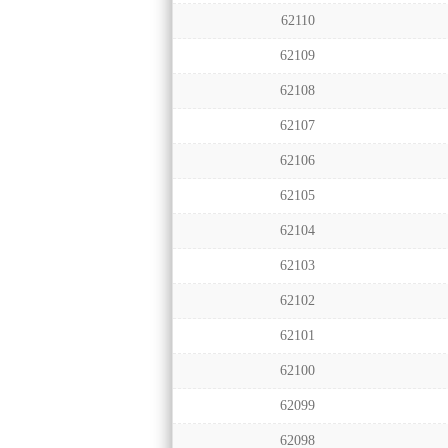
62110
62109
62108
62107
62106
62105
62104
62103
62102
62101
62100
62099
62098