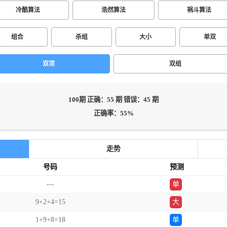
冷酷算法
浩然算法
祸斗算法
组合
杀组
大小
单双
双项
双组
100期 正确：55 期 错误：45 期
正确率：55%
走势
号码
预测
---
单
9+2+4=15
大
1+9+8=18
单