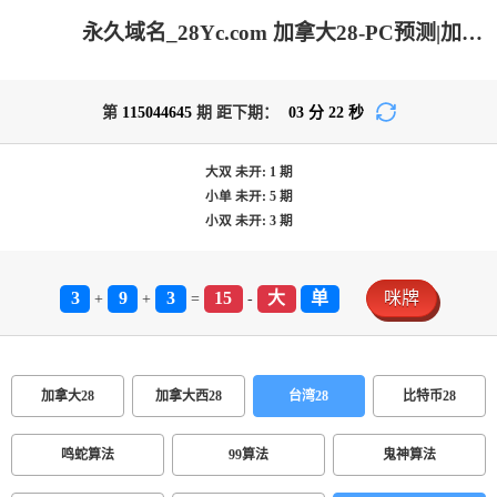
永久域名_28Yc.com 加拿大28-PC预测|加拿大pc在线|PC结果在线咪牌|加拿大28在线预测网|专注研究加拿大28大神预测苹果版！
第
115044645
期 距下期：
03
分
22
秒
大双
未开:
1
期
小单
未开:
5
期
小双
未开:
3
期
3
9
3
15
大
单
咪牌
+
+
=
-
加拿大28
加拿大西28
台湾28
比特币28
鸣蛇算法
99算法
鬼神算法