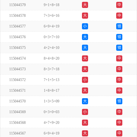
115044579
9+1+8=18
大
中
115044578
7+3+6=16
大
中
115044577
6+9+4=19
小
错
115044576
0+3+7=10
大
错
115044575
4+2+4=10
大
错
115044574
8+4+8=20
大
中
115044573
8+3+7=18
大
中
115044572
7+1+5=13
小
中
115044571
1+8+8=17
大
中
115044570
1+3+5=09
大
错
115044569
0+3+0=03
小
中
115044568
4+7+9=20
大
中
115044567
6+9+4=19
大
中