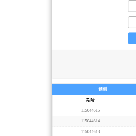
预测
期号
115044615
115044614
115044613