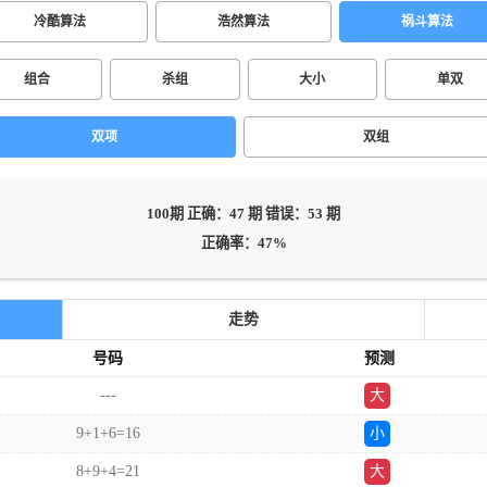
冷酷算法
浩然算法
祸斗算法
组合
杀组
大小
单双
双项
双组
100期 正确：47 期 错误：53 期
正确率：47%
走势
号码
预测
---
大
9+1+6=16
小
8+9+4=21
大