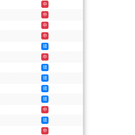
中
中
中
中
错
中
错
错
错
错
中
错
中