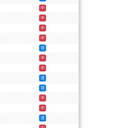
中
中
中
中
错
中
中
错
错
中
中
错
中