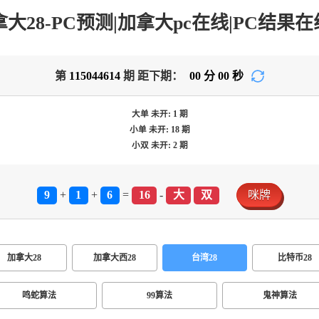
第
115044614
期 距下期：
00
分
00
秒
大单
未开:
1
期
小单
未开:
18
期
小双
未开:
2
期
9
+
1
+
6
=
16
-
大
双
咪牌
加拿大28
加拿大西28
台湾28
比特币28
鸣蛇算法
99算法
鬼神算法