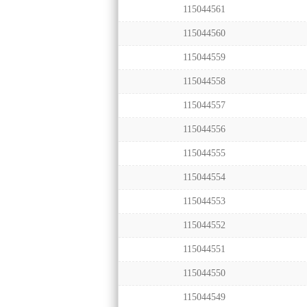
115044561
115044560
115044559
115044558
115044557
115044556
115044555
115044554
115044553
115044552
115044551
115044550
115044549