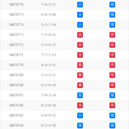
08070776
7+8+2=17
小
错
08070775
0+6+3=09
大
错
08070774
5+2+7=14
小
错
08070773
7+5+9=21
大
中
08070772
5+3+9=17
大
中
08070771
7+7+1=15
大
中
08070770
4+4+3=11
单
中
08070769
3+3+5=11
单
中
08070768
9+1+9=19
单
中
08070767
7+9+3=19
双
错
08070766
8+2+6=16
大
中
08070765
4+8+9=21
小
错
08070764
9+5+4=18
单
错