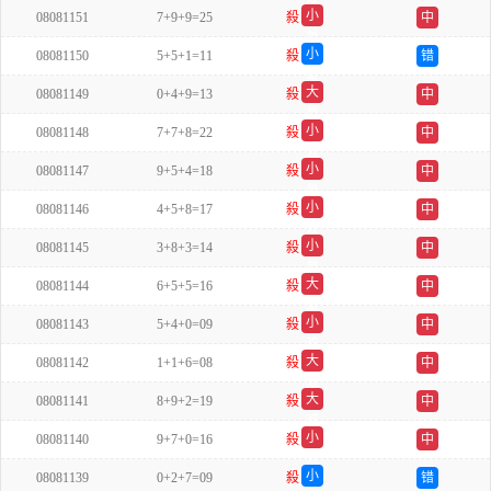
小
08081151
7+9+9=25
殺
中
单
小
08081150
5+5+1=11
殺
错
单
大
08081149
0+4+9=13
殺
中
单
小
08081148
7+7+8=22
殺
中
双
小
08081147
9+5+4=18
殺
中
单
小
08081146
4+5+8=17
殺
中
双
小
08081145
3+8+3=14
殺
中
单
大
08081144
6+5+5=16
殺
中
单
小
08081143
5+4+0=09
殺
中
双
大
08081142
1+1+6=08
殺
中
双
大
08081141
8+9+2=19
殺
中
双
小
08081140
9+7+0=16
殺
中
双
小
08081139
0+2+7=09
殺
错