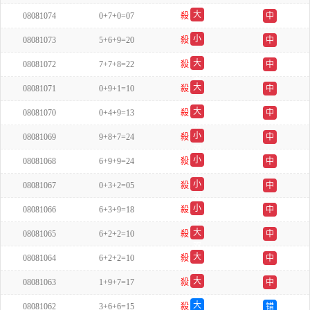
双
大
08081074
0+7+0=07
殺
中
双
小
08081073
5+6+9=20
殺
中
单
大
08081072
7+7+8=22
殺
中
单
大
08081071
0+9+1=10
殺
中
单
大
08081070
0+4+9=13
殺
中
双
小
08081069
9+8+7=24
殺
中
双
小
08081068
6+9+9=24
殺
中
双
小
08081067
0+3+2=05
殺
中
双
小
08081066
6+3+9=18
殺
中
单
大
08081065
6+2+2=10
殺
中
双
大
08081064
6+2+2=10
殺
中
双
大
08081063
1+9+7=17
殺
中
双
大
08081062
3+6+6=15
殺
错