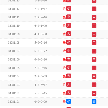
小
08081113
1+1+8=10
殺
中
单
小
08081112
7+9+1=17
殺
中
单
小
08081111
7+2+7=16
殺
中
单
大
08081110
6+2+1=09
殺
中
双
大
08081109
4+1+3=08
殺
中
双
小
08081108
5+6+5=16
殺
中
单
小
08081107
6+7+9=22
殺
中
双
大
08081106
0+4+6=10
殺
中
单
小
08081105
7+0+9=16
殺
中
单
大
08081104
2+7+0=09
殺
中
双
大
08081103
4+8+5=17
殺
中
双
大
08081102
5+5+5=15
殺
中
双
小
08081101
0+9+0=09
殺
错
单