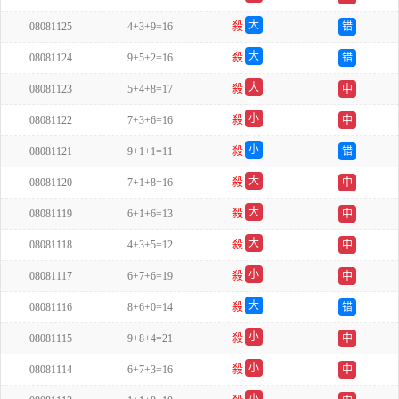
单
大
08081125
4+3+9=16
殺
错
双
大
08081124
9+5+2=16
殺
错
双
大
08081123
5+4+8=17
殺
中
双
小
08081122
7+3+6=16
殺
中
双
小
08081121
9+1+1=11
殺
错
单
大
08081120
7+1+8=16
殺
中
单
大
08081119
6+1+6=13
殺
中
双
大
08081118
4+3+5=12
殺
中
单
小
08081117
6+7+6=19
殺
中
双
大
08081116
8+6+0=14
殺
错
双
小
08081115
9+8+4=21
殺
中
双
小
08081114
6+7+3=16
殺
中
单